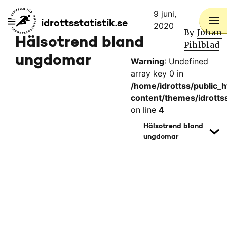
9 juni,
idrottsstatistik.se
2020
By
Johan
Centrum
Hälsotrend bland
Pihlblad
för
ungdomar
Warning
: Undefined
idrottsforskning,
array key 0 in
logotyp,
/home/idrottss/public_
länk
content/themes/idrottss
till
on line
4
startsidan
Hälsotrend bland
ungdomar