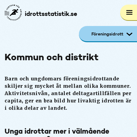
idrottsstatistik.se
Centrum
för
Föreningsidrott
idrottsforskning,
logotyp,
Kommun och distrikt
länk
till
startsidan
Barn och ungdomars föreningsidrottande
skiljer sig mycket åt mellan olika kommuner.
Aktivitetsnivån, antalet deltagartillfällen per
capita, ger en bra bild hur livaktig idrotten är
i olika delar av landet.
Unga idrottar mer i välmående